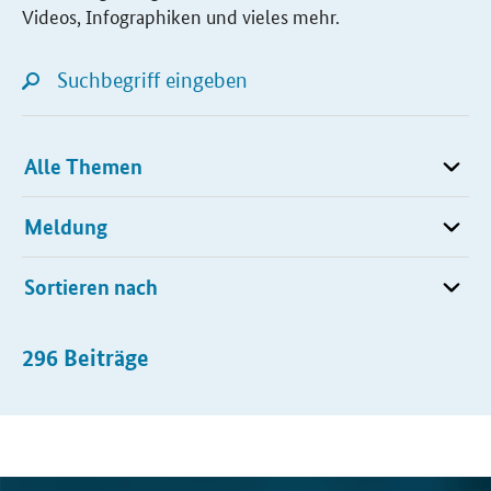
Videos, Infographiken und vieles mehr.
Suchfeld
Lupensymbol für Listensuche
Kategorie
Typ
Sortieren nach
296
Beiträge
Beiträge
Öffnet Einzelsicht