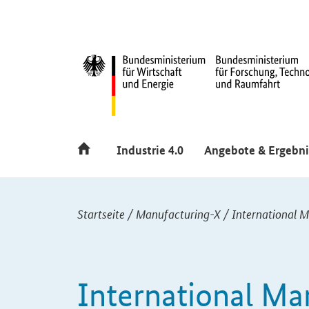
Hauptmenü
Navigation
Industrie 4.0
Angebote & Ergebni
Sie sind hier:
Startseite
/
Manufacturing-X
/
International 
International Ma