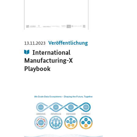
Veröffentlichung
13.11.2023
Publikation:
International
Manufacturing-X
Playbook
Öffnet Einzelsicht