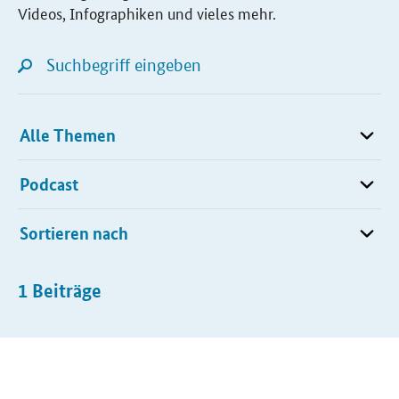
Videos, Infographiken und vieles mehr.
Suchfeld
Lupensymbol für Listensuche
Kategorie
Typ
Sortieren nach
1
Beiträge
Beiträge
Öffnet Einzelsicht