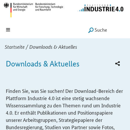
Hauptmenü
Navigation
Suche
SUCHE START
Sie sind hier:
Startseite
/
Downloads & Aktuelles
Downloads & Aktuelles
Finden Sie, was Sie suchen! Der
Download
-Bereich der
Plattform Industrie 4.0 ist eine stetig wachsende
Wissenssammlung zu den Themen rund um Industrie
4.0. Er enthält Publikationen und Positionspapiere
unserer Arbeitsgruppen, Strategiepapiere der
Bundesregierung, Studien von Partner sowie Fotos,