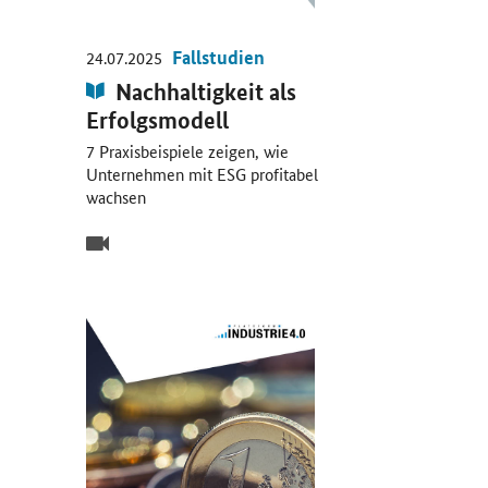
Fallstudien
24.07.2025
Publikation:
Nachhaltigkeit als
Erfolgsmodell
7 Praxisbeispiele zeigen, wie
Unternehmen mit ESG profitabel
wachsen
Video
Öffnet PDF "Der Monetäre Wertschöpfungsbeitrag von D