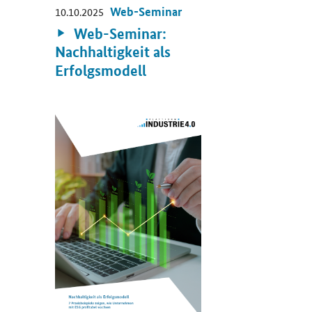
Web-Seminar
10.10.2025
Video:
Web-Seminar:
Nachhaltigkeit als
Erfolgsmodell
Öffnet PDF "Nachhaltigkeit als Erfolgsmodell" in neuem 