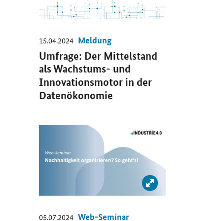
Meldung
15.04.2024
Umfrage: Der Mittelstand
als Wachstums- und
Innovationsmotor in der
Datenökonomie
Öffnet Einzelsicht
Bild vergrößern: Web
Web-Seminar
05.07.2024