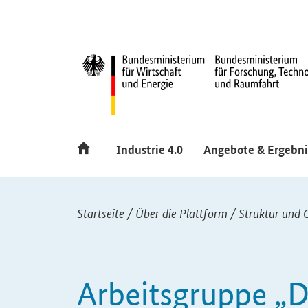
Hauptmenü
Navigation
Industrie 4.0
Angebote & Ergebni
Sie sind hier:
Startseite
/
Über die Plattform
/
Struktur und 
Arbeitsgruppe „D