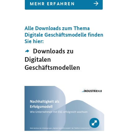
MEHR ERFAHREN
Alle Downloads zum Thema
Öffnet Einzelsicht
Digitale Geschäftsmodelle finden
Sie hier:
Externer
Downloads zu
Link:
Digitalen
Geschäftsmodellen
Öffnet Einzelsicht
 vergrößern: Prof. Dr. Svenja Falk, Leiterin der Arbeitsgruppe „Di
Bild vergrößern: St