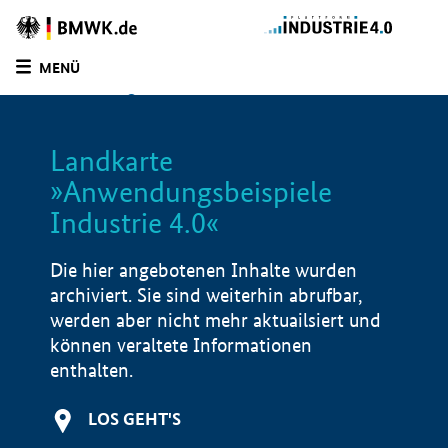
Zur
Homepage
MENÜ
des
SUCHE
LISTE
FILTER
BMWE
Landkarte
»Anwendungsbeispiele
Industrie 4.0«
Die hier angebotenen Inhalte wurden
archiviert. Sie sind weiterhin abrufbar,
werden aber nicht mehr aktuailsiert und
können veraltete Informationen
enthalten.
LOS GEHT'S