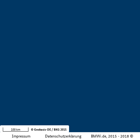
+
−
100 km
© Geobasis-DE / BKG 2015
Impressum
Datenschutzerklärung
BMWi.de, 2015 - 2018 ©