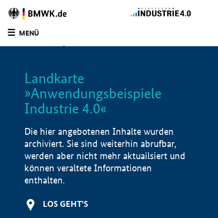
Zur
Homepage
MENÜ
des
SUCHE
LISTE
FILTER
BMWE
Landkarte
»Anwendungsbeispiele
Industrie 4.0«
Die hier angebotenen Inhalte wurden
archiviert. Sie sind weiterhin abrufbar,
werden aber nicht mehr aktuailsiert und
können veraltete Informationen
enthalten.
LOS GEHT'S