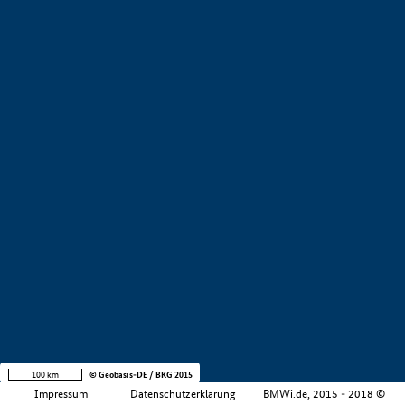
+
−
100 km
© Geobasis-DE / BKG 2015
Impressum
Datenschutzerklärung
BMWi.de, 2015 - 2018 ©