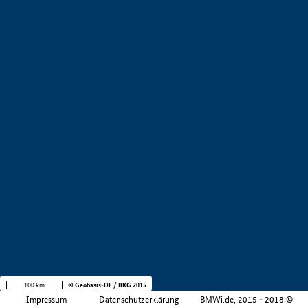
+
−
100 km
© Geobasis-DE / BKG 2015
Impressum
Datenschutzerklärung
BMWi.de, 2015 - 2018 ©