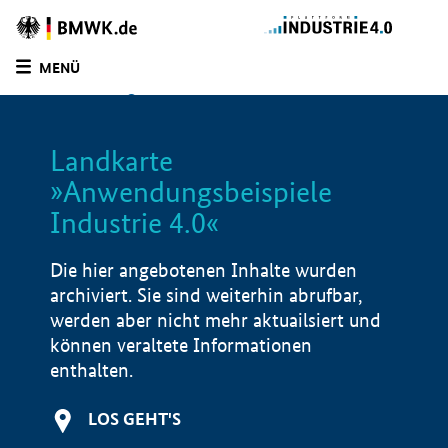
Zur
Homepage
MENÜ
des
SUCHE
LISTE
FILTER
BMWE
Landkarte
»Anwendungsbeispiele
Industrie 4.0«
Die hier angebotenen Inhalte wurden
archiviert. Sie sind weiterhin abrufbar,
werden aber nicht mehr aktuailsiert und
können veraltete Informationen
enthalten.
LOS GEHT'S