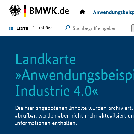
Zur
Startseite
Anwendungsbeisp
Homepage
des
BMWE
1
Einträge
LISTE
Landkarte
»Anwendungsbeispi
Industrie 4.0«
Die hier angebotenen Inhalte wurden archiviert. 
abrufbar, werden aber nicht mehr aktuailsiert u
Informationen enthalten.