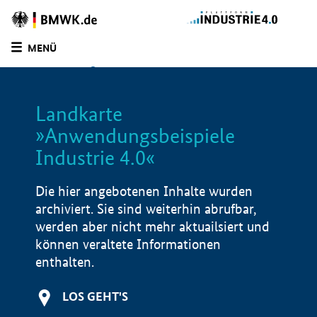
Zur
Homepage
MENÜ
des
SUCHE
LISTE
FILTER
BMWE
Landkarte
»Anwendungsbeispiele
Industrie 4.0«
Die hier angebotenen Inhalte wurden
archiviert. Sie sind weiterhin abrufbar,
werden aber nicht mehr aktuailsiert und
können veraltete Informationen
enthalten.
LOS GEHT'S