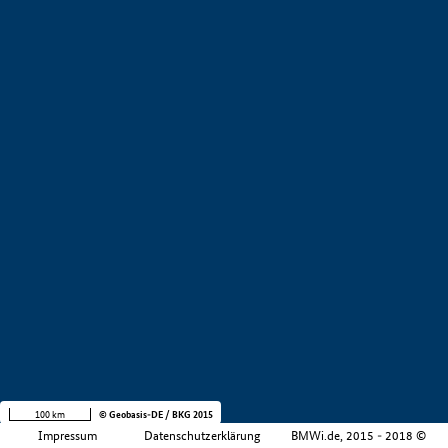
+
−
100 km
© Geobasis-DE / BKG 2015
Impressum
Datenschutzerklärung
BMWi.de, 2015 - 2018 ©