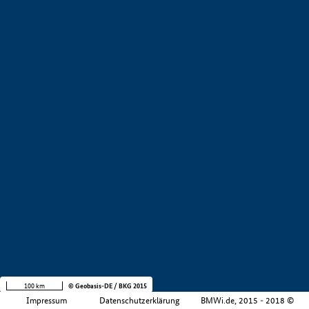
+
−
100 km
© Geobasis-DE / BKG 2015
Impressum
Datenschutzerklärung
BMWi.de, 2015 - 2018 ©