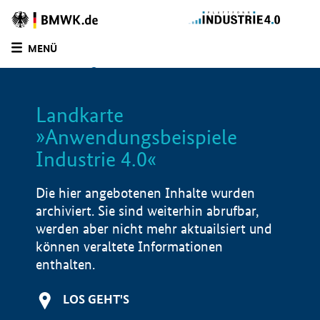
Zur
Homepage
MENÜ
des
SUCHE
LISTE
FILTER
BMWE
Landkarte
»Anwendungsbeispiele
Industrie 4.0«
Die hier angebotenen Inhalte wurden
archiviert. Sie sind weiterhin abrufbar,
werden aber nicht mehr aktuailsiert und
können veraltete Informationen
enthalten.
LOS GEHT'S