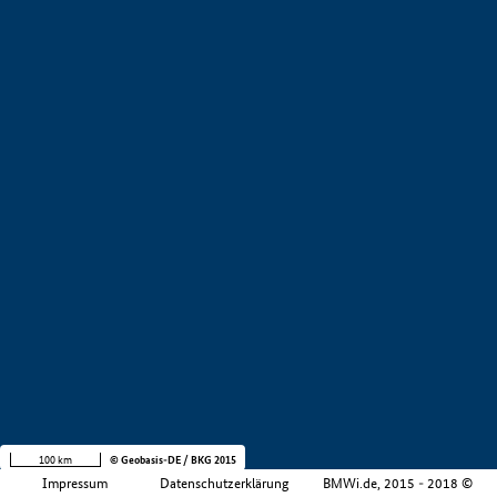
+
−
100 km
© Geobasis-DE / BKG 2015
Impressum
Datenschutzerklärung
BMWi.de, 2015 - 2018 ©