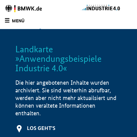
Zur
Homepage
MENÜ
des
SUCHE
LISTE
FILTER
BMWE
Landkarte
»Anwendungsbeispiele
Industrie 4.0«
Die hier angebotenen Inhalte wurden
archiviert. Sie sind weiterhin abrufbar,
werden aber nicht mehr aktuailsiert und
können veraltete Informationen
enthalten.
LOS GEHT'S