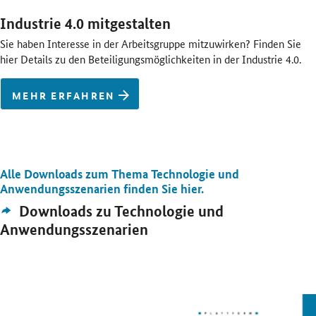
Industrie 4.0 mitgestalten
Sie haben Interesse in der Arbeitsgruppe mitzuwirken? Finden Sie
hier Details zu den Beteiligungsmöglichkeiten in der Industrie 4.0.
MEHR ERFAHREN
Alle Downloads zum Thema Technologie und
Öffnet Einzelsicht
Anwendungsszenarien finden Sie hier.
Externer
Downloads zu Technologie und
Link:
Anwendungsszenarien
Öffnet PDF "Vorteile der KI nutzen, ohne Akzeptanz zu verlieren" in