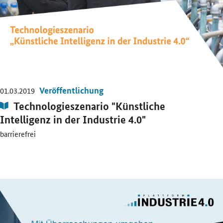
Veröffentlichung
01.03.2019
Publikation:
Technologieszenario "Künstliche
Intelligenz in der Industrie 4.0"
barrierefrei
Öffnet PDF "Künstliche Intelligenz und Akzeptanz" in neuem Fenster