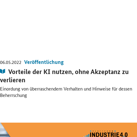
Veröffentlichung
06.05.2022
Publikation:
Vorteile der KI nutzen, ohne Akzeptanz zu
verlieren
Einordung von überraschendem Verhalten und Hinweise für dessen
Beherrschung
Öffnet PDF "Technologieszenario "Künstliche Intelligenz in der Indust